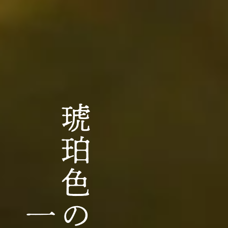
琥珀色の、