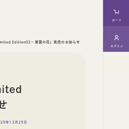
カート
imited Edition02－東雲の花」発売のお知らせ
ログイン
料理酒
ited
ギフト
せ
025年12月25日