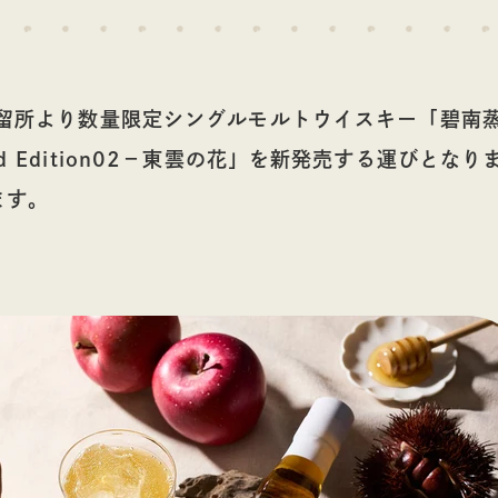
蒸留酒
ウイスキー
蒸留所より数量限定シングルモルトウイスキー「碧南
imited Edition02－東雲の花」を新発売する運びとな
ます。
フト
コラム