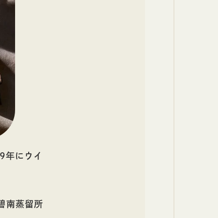
9年にウイ
は、碧南蒸留所