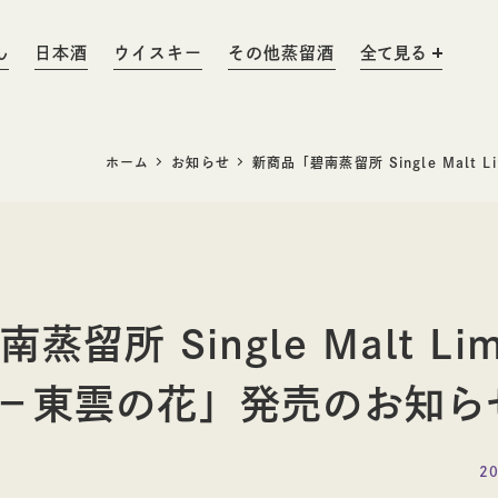
ん
日本酒
ウイスキー
その他蒸留酒
全て見る
ホーム
お知らせ
新商品「碧南蒸留所 Single Malt L
みりん粕
料理酒
りん
みりん粕
留所 Single Malt Lim
ウイスキー
日本酒
n02－東雲の花」発売のお知ら
2