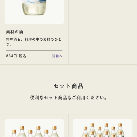
料理酒
素材の酒
料理酒も、料理の中の素材のひと
お酒
つ。
634円 税込
詳細へ
セット商品
その他蒸留酒
ウイスキー
便利なセット商品もご利用ください。