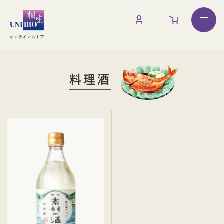
お買い物ガイド
調味料
料理酒
みりん
みりん粕