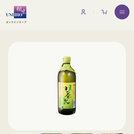
お買い物ガイド
■送料について
一か所へのご配送につき税込880 円(北海道は1,870 円/
調味料
沖縄・離島は2,200 円)を頂戴いたします。
※送料には消費税が含まれています
※離島・一部地域では、追加送料をご請求させていただく
場合がございます。
※日本酒をご購入の場合、品質保持のためにクール便(税
みりん
みりん粕
込330円を別途頂戴しております)を使用させていただい
ております。