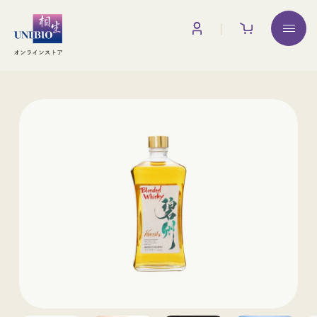
お買い物ガイド
■送料について
一か所へのご配送につき税込880 円(北海道は1,870 円/
調味料
沖縄・離島は2,200 円)を頂戴いたします。
※送料には消費税が含まれています
※離島・一部地域では、追加送料をご請求させていただく
場合がございます。
※日本酒をご購入の場合、品質保持のためにクール便(税
みりん
みりん粕
込330円を別途頂戴しております)を使用させていただい
ております。