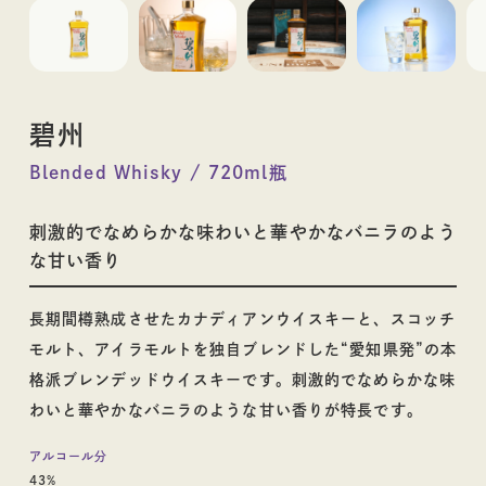
料理酒
碧州
お酒
Blended Whisky / 720ml瓶
刺激的でなめらかな味わいと華やかなバニラのよう
な甘い香り
長期間樽熟成させたカナディアンウイスキーと、スコッチ
その他蒸留酒
ウイスキー
モルト、アイラモルトを独自ブレンドした“愛知県発”の本
格派ブレンデッドウイスキーです。刺激的でなめらかな味
わいと華やかなバニラのような甘い香りが特長です。
アルコール分
43%