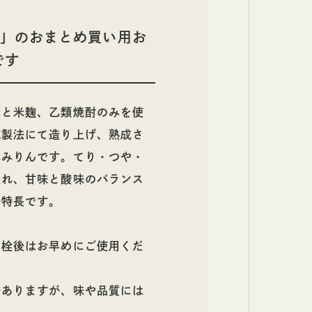
日本酒
」のおまとめ買い用お
です
米と米麹、乙類焼酎のみを使
式製法にて造り上げ、熟成さ
本みりんです。てり・つや・
優れ、甘味と酸味のバランス
が特長です。
開栓後はお早めにご使用くだ
がありますが、味や品質には