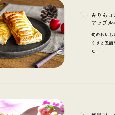
います
送料をご請求させていただく場合がございます。
みりんコ
質保持のためにクール便(税込330円を別途頂戴しておりま
アップル
旬のおいし
くりと煮詰
た。
ブドウ糖や
本みりんの
ダにもうれ