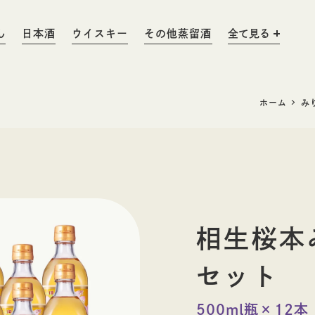
ん
日本酒
ウイスキー
その他蒸留酒
全て見る
ホーム
み
みりん粕
料理酒
りん
みりん粕
ウイスキー
日本酒
相生桜本
セット
500ml瓶×12本