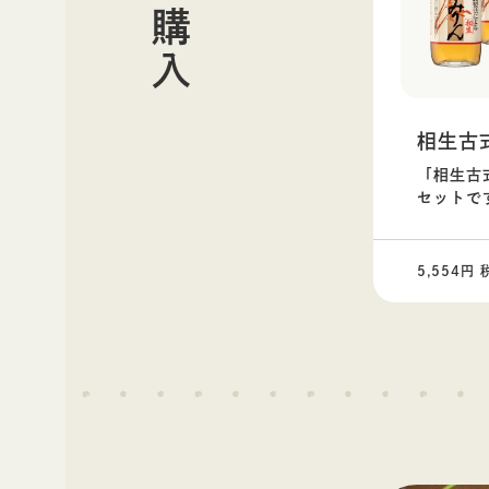
相生古
「相生古
セットで
5,554円 
■送料について
一か所へのご配送につき税込88