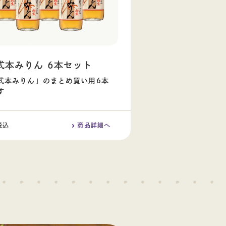
式本みりん 6本セット
式本みりん」のまとめ買い用6本
す
税込
商品
詳細へ
0 円(北海道は1,870 円/ 沖縄・離島は2,200 円)を