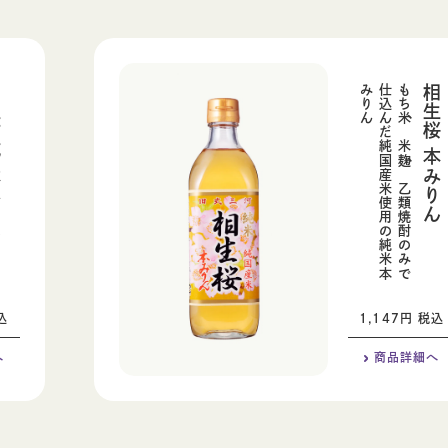
ん
ん
も
ち
米
、
米
麹
、
乙
類
焼
酎
の
み
で
仕
込
ん
だ
純
国
産
米
使
用
の
純
米
本
み
り
相生桜 本みりん
込
1,147円 税込
へ
商品
詳細へ