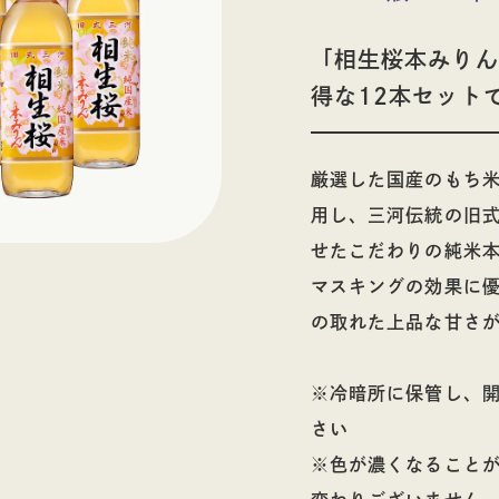
蒸留酒
ウイスキー
「相生桜本みりん
得な12本セット
厳選した国産のもち
用し、三河伝統の旧
フト
せたこだわりの純米
マスキングの効果に
の取れた上品な甘さ
※冷暗所に保管し、
コラム
さい
※色が濃くなること