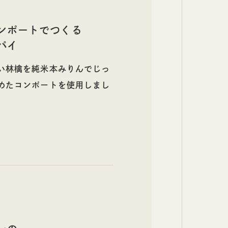
ンポートでつくる
す)を使用させていただいて
パイ
い林檎を純米本みりんでじっ
めたコンポートを使用しまし
オリゴ糖など多糖類から成る
甘みで甘くなり過ぎず、カラ
しいスイーツに。