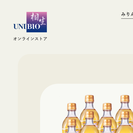
お買い物ガイド
みり
調味料
みりん
調味料
み
お酒
その他蒸留酒
お酒