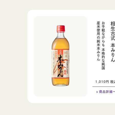
ん
お
手
軽
な
が
ら
も
本
格
的
な
純
国
産
米
使
用
の
純
米
本
み
り
相生古式 本みり
1,010円 税
商品
詳細