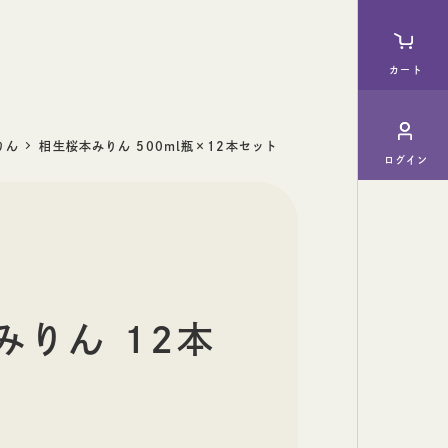
カート
りん
相生桜本みりん 500ml瓶×12本セット
ログイン
料理酒
ギフト
みりん 12本