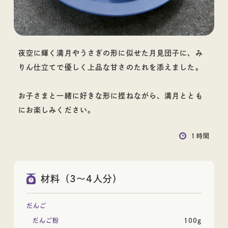
料理酒
夜空に輝く満月やうさぎの形に似せた月見団子に、み
りん仕立てで優しく上品な甘さのたれを添えました。
お酒
お子さまと一緒に好きな形に捏ねながら、満月ととも
にお楽しみください。
１時間
その他蒸留酒
ウイスキー
材料（3～4人分）
だんご
だんご粉
100g