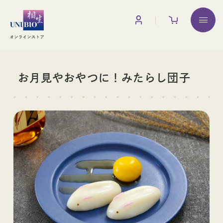
お買い物ガイド
調味料
お月見やおやつに！みたらし団子
みりん
みりん粕