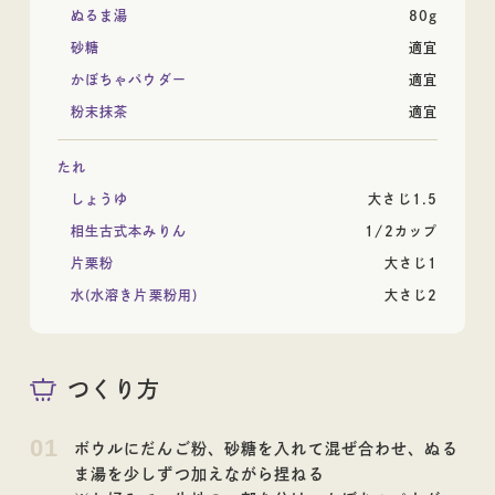
ぬるま湯
80g
砂糖
適宜
日本酒
かぼちゃパウダー
適宜
粉末抹茶
適宜
たれ
ギフト
しょうゆ
大さじ1.5
相生古式本みりん
1/2カップ
片栗粉
大さじ1
水(水溶き片栗粉用)
大さじ2
ギフト
つくり方
01
ボウルにだんご粉、砂糖を入れて混ぜ合わせ、ぬる
ま湯を少しずつ加えながら捏ねる