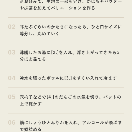
※お好みで、生地の一部を分け、かぼちゃパウダー
レシピ
コラム
や抹茶を加えてバリエーションを作る
02
耳たぶぐらいのかたさになったら、ひと口サイズに
等分し、丸めていく
03
沸騰したお湯に[2.]を入れ、浮き上がってきたら3
分ほど茹でる
04
冷水を張ったボウルに[3.]をすくい入れて冷ます
05
穴杓子などで[4.]のだんごの水気を切り、バットの
上で乾かす
06
鍋にしょうゆとみりんを入れ、アルコールが飛ぶま
で煮詰める