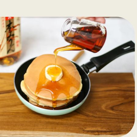
蒸留酒
ウイスキー
フト
コラム