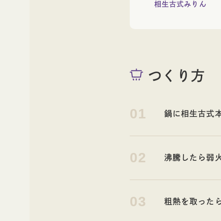
相生古式みりん
つくり方
01
鍋に相生古式
02
沸騰したら弱
03
粗熱を取った