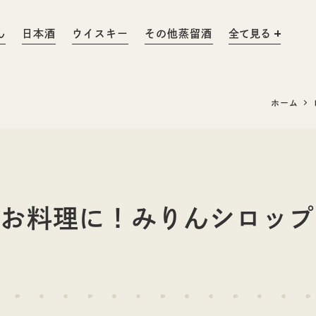
ん
日本酒
ウイスキー
その他蒸留酒
全て見る
ホーム
みりん粕
料理酒
りん
みりん粕
やお料理に！みりんシロップ
ウイスキー
日本酒