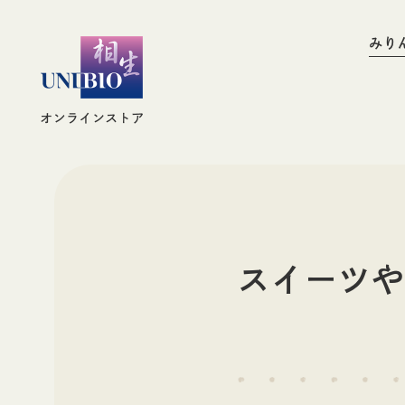
お買い物ガイド
みり
調味料
みりん
調味料
み
スイーツ
お酒
その他蒸留酒
お酒