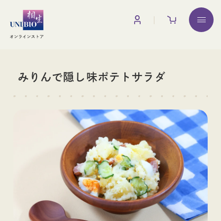
お買い物ガイド
調味料
みりんで隠し味ポテトサラダ
みりん
みりん粕