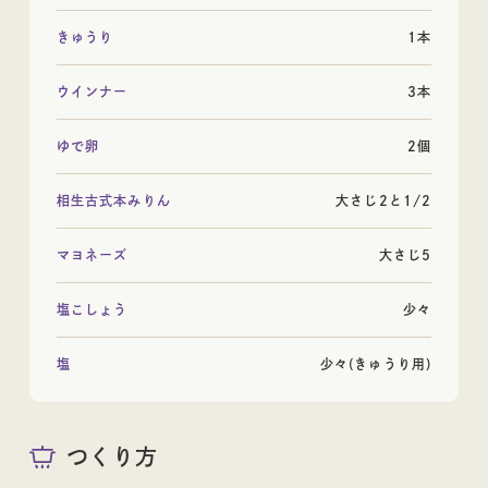
きゅうり
1本
日本酒
ウインナー
3本
ゆで卵
2個
ギフト
相生古式本みりん
大さじ2と1/2
マヨネーズ
大さじ5
塩こしょう
少々
ギフト
塩
少々(きゅうり用)
つくり方