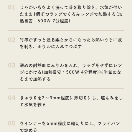
01
レシピ
コラム
じゃがいもをよく洗って芽を取り除き、水気が付い
たまま1個ずつラップでくるみレンジで加熱する(加
熱目安：600W 7分程度)
02
竹串がすっと通る柔らかさになったら熱いうちに皮
を剥き、ボウルに入れてつぶす
03
深めの耐熱皿にみりんを入れ、ラップをせずにレン
ジにかける(加熱目安：500W 4分程度)※半量にな
るまで加熱する
04
きゅうりを2～3mm程度に薄切りにし、塩もみをし
て水気を絞る
05
ウインナーを5mm程度に輪切りにし、フライパン
で炒める