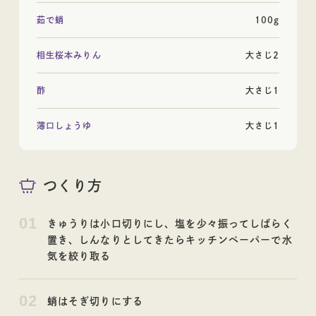
茹で蛸
100g
日本酒
相生桜本みりん
大さじ2
酢
大さじ1
ギフト
薄口しょうゆ
大さじ1
つくり方
01
きゅうりは小口切りにし、塩を少々振ってしばらく
ギフト
置き、しんなりとしてきたらキッチンペーパーで水
気を絞り取る
02
蛸はそぎ切りにする