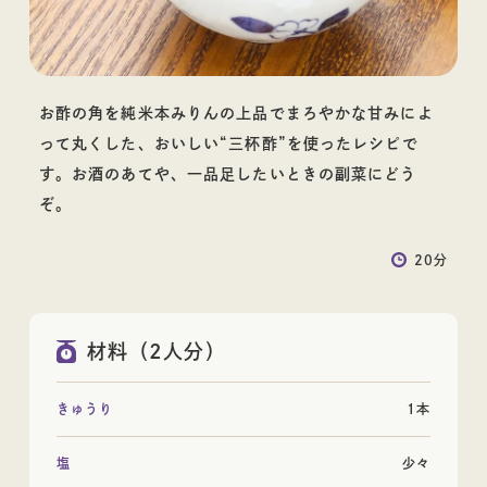
料理酒
お酢の角を純米本みりんの上品でまろやかな甘みによ
って丸くした、おいしい“三杯酢”を使ったレシピで
お酒
す。お酒のあてや、一品足したいときの副菜にどう
ぞ。
20分
その他蒸留酒
ウイスキー
材料（2人分）
きゅうり
1本
塩
少々