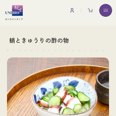
お買い物ガイド
調味料
蛸ときゅうりの酢の物
みりん
みりん粕